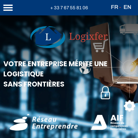
FR
-
EN
+ 33 7 67 55 81 06
VOTRE ENTREPRISE MÉRITE UNE
LOGISTIQUE
SANS FRONTIÈRES